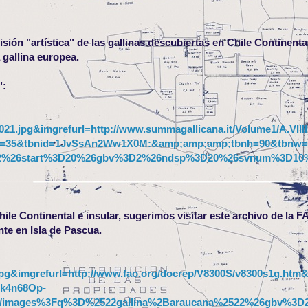
ón "artística" de las gallinas descubiertas en Chile Continental
 gallina europea.
":
21.jpg&imgrefurl=http://www.summagallicana.it/Volume1/A.VIIII.
t=35&tbnid=1JvSsAn2Ww1X0M:&amp;amp;amp;tbnh=90&tbnw=
522%26start%3D20%26gbv%3D2%26ndsp%3D20%26svnum%3D10
hile Continental e insular, sugerimos visitar este archivo de la F
nte en Isla de Pascua.
.jpg&imgrefurl=http://www.fao.org/docrep/V8300S/v8300s1g.ht
=k4n68Op-
/images%3Fq%3D%2522gallina%2Baraucana%2522%26gbv%3D