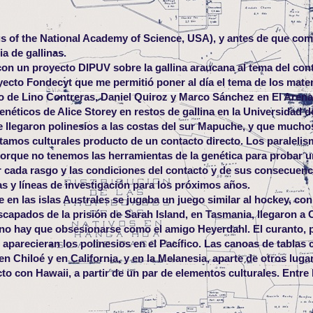
gs of the National Academy of Science, USA), y antes de que com
a de gallinas.
con un proyecto DIPUV sobre la gallina araucana al tema del con
ecto Fondecyt que me permitió poner al día el tema de los mater
go de Lino Contreras, Daniel Quiroz y Marco Sánchez en El Arena
genéticos de Alice Storey en restos de gallina en la Universidad d
llegaron polinesios a las costas del sur Mapuche, y que mucho
tamos culturales producto de un contacto directo. Los paraleli
porque no tenemos las herramientas de la genética para probar 
iar cada rasgo y las condiciones del contacto y de sus consecuenc
 y líneas de investigación para los próximos años.
en las islas Australes se jugaba un juego similar al hockey, con
scapados de la prisión de Sarah Island, en Tasmania, llegaron a 
o, no hay que obsesionarse como el amigo Heyerdahl. El curanto, 
aparecieran los polinesios en el Pacífico. Las canoas de tablas 
en Chiloé y en California, y en la Melanesia, aparte de otros luga
to con Hawaii, a partir de un par de elementos culturales. Entre 