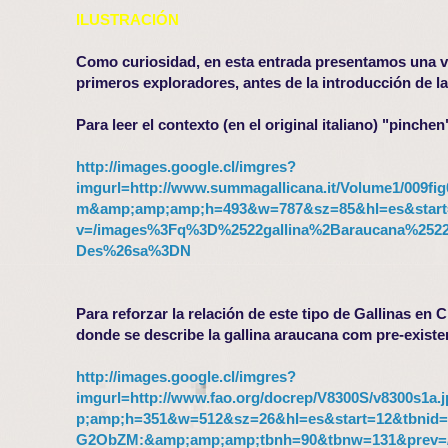
ILUSTRACIÓN
Como curiosidad, en esta entrada presentamos una visi
primeros exploradores, antes de la introducción de la
Para leer el contexto (en el original italiano) "pinchen
http://images.google.cl/imgres?
imgurl=http://www.summagallicana.it/Volume1/009fig0
m&amp;amp;amp;h=493&w=787&sz=85&hl=es&star
v=/images%3Fq%3D%2522gallina%2Baraucana%2
Des%26sa%3DN
Para reforzar la relación de este tipo de Gallinas en C
donde se describe la gallina araucana com pre-existe
http://images.google.cl/imgres?
imgurl=http://www.fao.org/docrep/V8300S/v8300s1a
p;amp;h=351&w=512&sz=26&hl=es&start=12&tbnid
G2ObZM:&amp;amp;amp;tbnh=90&tbnw=131&prev=