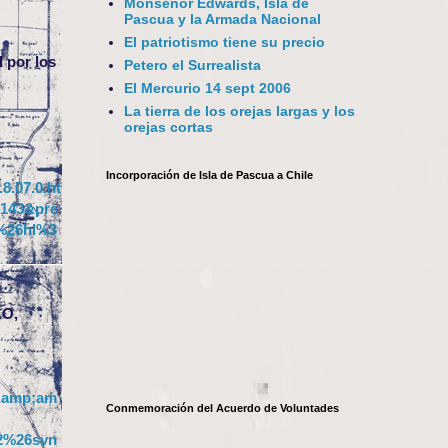
Monseñor Edwards, Isla de
Pascua y la Armada Nacional
El patriotismo tiene su precio
 por los
Petero el Surrealista
El Mercurio 14 sept 2006
La tierra de los orejas largas y los
orejas cortas
Incorporación de Isla de Pascua a Chile
8.07.0.ht
143&pre
%26hl%3
AO,
m&amp;am
Conmemoración del Acuerdo de Voluntades
2%26svn