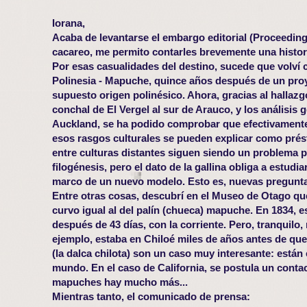
Iorana,
Acaba de levantarse el embargo editorial (Proceedin
cacareo, me permito contarles brevemente una histori
Por esas casualidades del destino, sucede que volví 
Polinesia - Mapuche, quince años después de un proy
supuesto origen polinésico. Ahora, gracias al hallaz
conchal de El Vergel al sur de Arauco, y los análisis 
Auckland, se ha podido comprobar que efectivamente 
esos rasgos culturales se pueden explicar como prés
entre culturas distantes siguen siendo un problema 
filogénesis, pero el dato de la gallina obliga a estud
marco de un nuevo modelo. Esto es, nuevas preguntas
Entre otras cosas, descubrí en el Museo de Otago que 
curvo igual al del palín (chueca) mapuche. En 1834, e
después de 43 días, con la corriente. Pero, tranquil
ejemplo, estaba en Chiloé miles de años antes de que 
(la dalca chilota) son un caso muy interesante: están 
mundo. En el caso de California, se postula un contac
mapuches hay mucho más...
Mientras tanto, el comunicado de prensa: