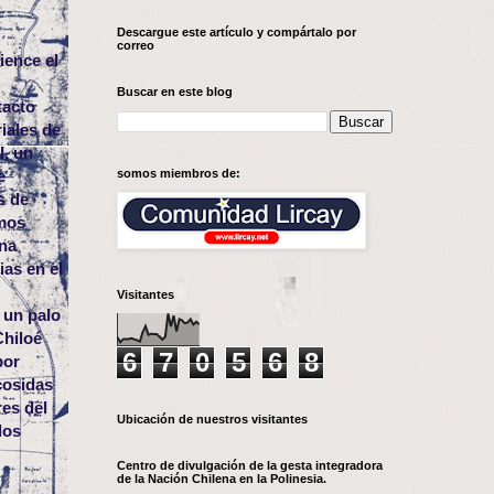
Descargue este artículo y compártalo por
correo
ience el
Buscar en este blog
tacto
iales de
l, un
somos miembros de:
e
s de
smos
una
ias en el
Visitantes
 un palo
Chiloé
6
7
0
5
6
8
por
cosidas
res del
Ubicación de nuestros visitantes
los
Centro de divulgación de la gesta integradora
de la Nación Chilena en la Polinesia.