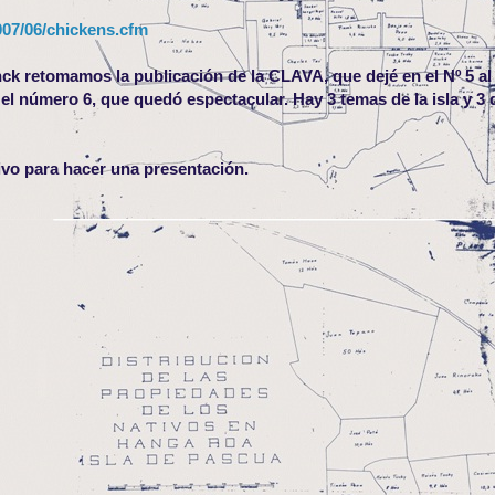
007/06/chickens.cfm
nck retomamos la publicación de la CLAVA, que dejé en el Nº 5 al 
 el número 6, que quedó espectacular. Hay 3 temas de la isla y 3 
hivo para hacer una presentación.