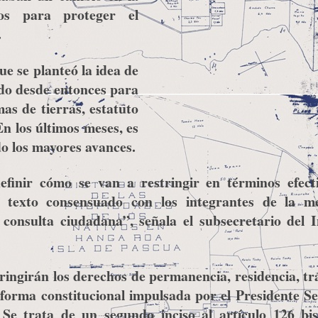
ios para proteger el
.
ue se planteó la idea de
do desde entonces para
as de tierras, estatuto
En los últimos meses, es
do los mayores avances.
finir cómo se van a restringir en términos efecti
 texto consensuado con los integrantes de la m
consulta ciudadana”, señala el subsecretario del I
tringirán los derechos de permanencia, residencia, tr
 reforma constitucional impulsada por el Presidente S
e trata de un segundo inciso al artículo 126 bis