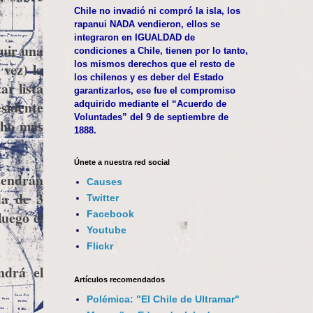
Chile no invadió ni compró la isla, los
rapanui NADA vendieron, ellos se
integraron en IGUALDAD de
ruir una
condiciones a Chile, tienen por lo tanto,
los mismos derechos que el resto de
 vez) la
los chilenos y es deber del Estado
ar lista
garantizarlos, ese fue el compromiso
esidente
adquirido mediante el “Acuerdo de
Voluntades” del 9 de septiembre de
cho más
1888.
Únete a nuestra red social
 tendrán
Causes
da de 3
Twitter
luego el
Facebook
Youtube
Flickr
ndrá el
Artículos recomendados
Polémica: "El Chile de Ultramar"