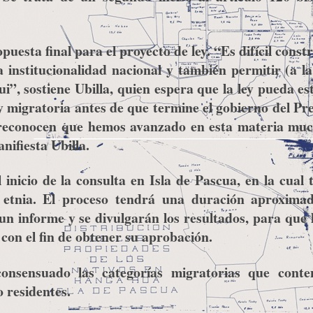
puesta final para el proyecto de ley. “Es difícil const
 institucionalidad nacional y también permitir (a la
”, sostiene Ubilla, quien espera que la ley pueda est
y migratoria antes de que termine el gobierno del Pr
os reconocen que hemos avanzado en esta materia mu
nifiesta Ubilla.
 inicio de la consulta en Isla de Pascua, en la cual
a etnia. El proceso tendrá una duración aproxima
n informe y se divulgarán los resultados, para que 
con el fin de obtener su aprobación.
onsensuado las categorías migratorias que conte
o residentes.