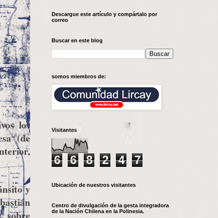
Descargue este artículo y compártalo por
correo
Buscar en este blog
somos miembros de:
vos los
Visitantes
esa (de
nterior,
6
6
8
2
4
7
Ubicación de nuestros visitantes
ánsito y
ebastián
Centro de divulgación de la gesta integradora
de la Nación Chilena en la Polinesia.
, sobre