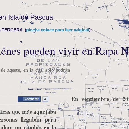
en Isla de Pascua
LA TERCERA (
pinche enlace para leer original
):
iénes pueden vivir en Rapa N
 de agosto, en la cual sólo podrán
En septiembre de 20
Compartir
4
áticas que más aquejaba
rsonas llegaban para
aban un cambio en la