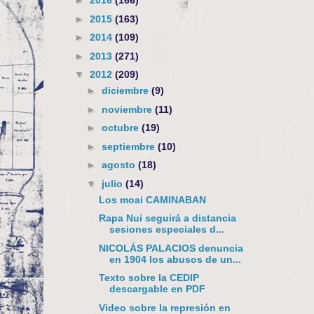
►
2016
(166)
►
2015
(163)
►
2014
(109)
►
2013
(271)
▼
2012
(209)
►
diciembre
(9)
►
noviembre
(11)
►
octubre
(19)
►
septiembre
(10)
►
agosto
(18)
▼
julio
(14)
Los moai CAMINABAN
Rapa Nui seguirá a distancia
sesiones especiales d...
NICOLÁS PALACIOS denuncia
en 1904 los abusos de un...
Texto sobre la CEDIP
descargable en PDF
Video sobre la represión en