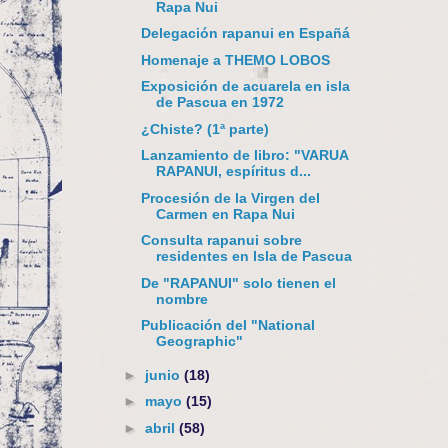
Rapa Nui
Delegación rapanui en Españá
Homenaje a THEMO LOBOS
Exposición de acuarela en isla
de Pascua en 1972
¿Chiste? (1ª parte)
Lanzamiento de libro: "VARUA
RAPANUI, espíritus d...
Procesión de la Virgen del
Carmen en Rapa Nui
Consulta rapanui sobre
residentes en Isla de Pascua
De "RAPANUI" solo tienen el
nombre
Publicación del "National
Geographic"
►
junio
(18)
►
mayo
(15)
►
abril
(58)